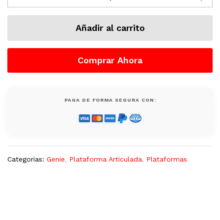
Usada,
Electrico,
Añadir al carrito
500
Lb,
Genie
Comprar Ahora
quantity
PAGA DE FORMA SEGURA CON:
Categorias:
Genie
,
Plataforma Articulada
,
Plataformas