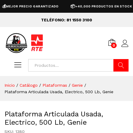
📦
MEJOR PRECIO GARANTIZADO
+40,000 PRODUCTOS EN STOCK
TELÉFONO: 81 1550 3100
0
Buscar
Inicio
/
Catálogo
/
Plataformas
/
Genie
/
Plataforma Articulada Usada, Electrico, 500 Lb, Genie
Plataforma Articulada Usada,
Electrico, 500 Lb, Genie
SKU:
1380