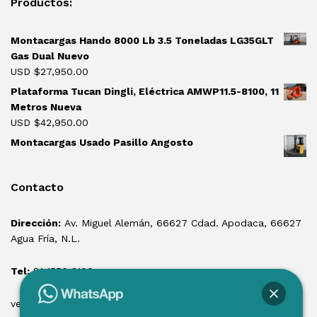
Productos:
Montacargas Hando 8000 Lb 3.5 Toneladas LG35GLT
Gas Dual Nuevo
USD $
27,950.00
Plataforma Tucan Dingli, Eléctrica AMWP11.5-8100, 11
Metros Nueva
USD $
42,950.00
Montacargas Usado Pasillo Angosto
Contacto
Dirección:
Av. Miguel Alemán, 66627 Cdad. Apodaca, 66627
Agua Fría, N.L.
Tel:
81 1550 3100
ventas@losmontacargas.mx