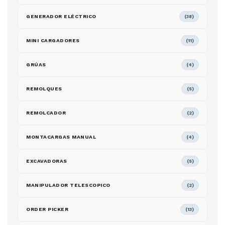
GENERADOR ELÉCTRICO
(38)
MINI CARGADORES
(11)
GRÚAS
(4)
REMOLQUES
(5)
REMOLCADOR
(2)
MONTACARGAS MANUAL
(4)
EXCAVADORAS
(5)
MANIPULADOR TELESCOPICO
(2)
ORDER PICKER
(13)