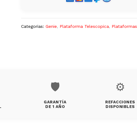
Categorias:
Genie
,
Plataforma Telescopica
,
Plataforma
🛡️
⚙️
GARANTÍA
REFACCIONES
L
DE 1 AÑO
DISPONIBLES