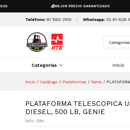
PLATAFORMA TELESCOPICA US
💰
MEJOR PRECIO GARANTIZADO
Descripción
Detalles Tecnicos
Teléfono:
81 1550 3100
Whatsapp:
52 81 1035 
Categorías
Categorías
Inicio
Inicio
/
Catálogo
/
Plataformas
/
Genie
/
PLATAFORMA
PLATAFORMA TELESCOPICA U
DIESEL, 500 LB, GENIE
SKU:
1391