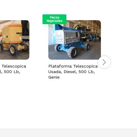
Precios
Precios
Negociables
Negociables
 Telescopica
Plataforma Telescopica
Elevado
l, 500 Lb,
Usada, Diesel, 500 Lb,
Tipo Pl
Genie
Electric
Metros)
USD $
1