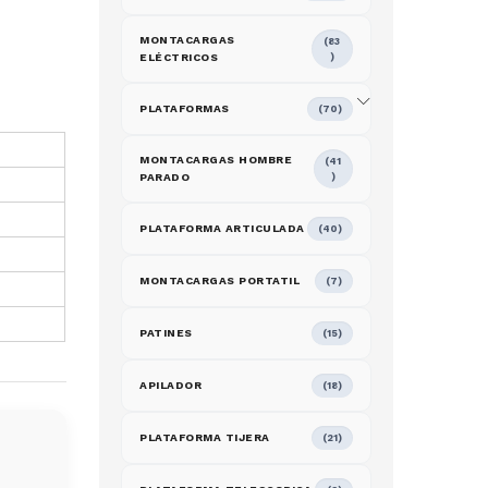
MONTACARGAS
(83
ELÉCTRICOS
)
PLATAFORMAS
(70)
MONTACARGAS HOMBRE
(41
PARADO
)
PLATAFORMA ARTICULADA
(40)
MONTACARGAS PORTATIL
(7)
PATINES
(15)
APILADOR
(18)
PLATAFORMA TIJERA
(21)