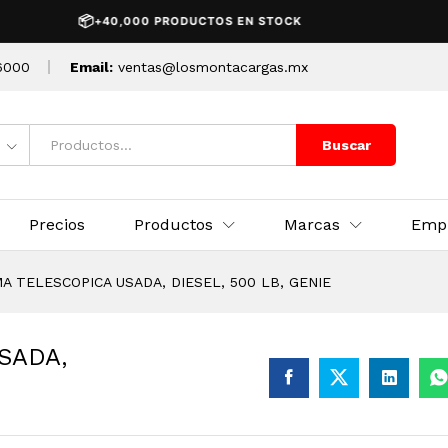
ADA, DIESEL, 500 LB, GENIE
📦
🚚
+40,000 PRODUCTOS EN STOCK
EN
6000
Email:
ventas@losmontacargas.mx
Buscar
Precios
Productos
Marcas
Emp
 TELESCOPICA USADA, DIESEL, 500 LB, GENIE
SADA,