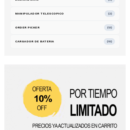
MANIPULADOR TELESCOPICO
(2)
ORDER PICKER
(13)
CARGADOR DE BATERIA
(15)