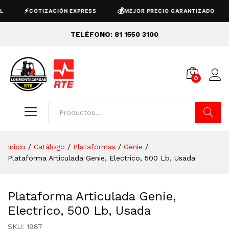
⚡
💰
📦
COTIZACIÓN EXPRESS
MEJOR PRECIO GARANTIZADO
+4
TELÉFONO: 81 1550 3100
0
Buscar
Inicio
/
Catálogo
/
Plataformas
/
Genie
/
Plataforma Articulada Genie, Electrico, 500 Lb, Usada
Plataforma Articulada Genie,
Electrico, 500 Lb, Usada
SKU:
1987