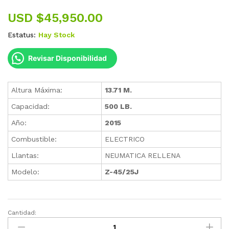
USD $
45,950.00
Estatus:
Hay Stock
Revisar Disponibilidad
Altura Máxima:
13.71 M.
Capacidad:
500 LB.
Año:
2015
Combustible:
ELECTRICO
Llantas:
NEUMATICA RELLENA
Modelo:
Z-45/25J
Cantidad:
Plataforma
Articulada