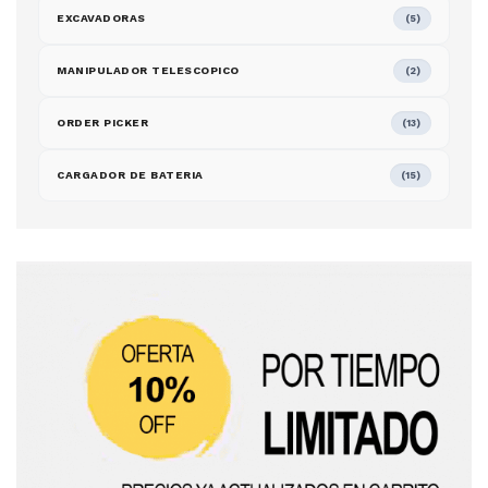
EXCAVADORAS
(5)
MANIPULADOR TELESCOPICO
(2)
ORDER PICKER
(13)
CARGADOR DE BATERIA
(15)