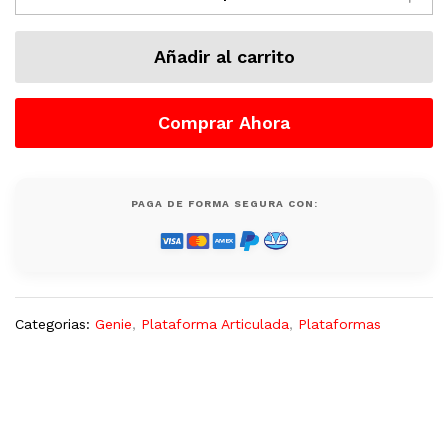
Genie,
Electrico,
Añadir al carrito
500
Lb,
Usada
Comprar Ahora
quantity
PAGA DE FORMA SEGURA CON:
Categorias:
Genie
,
Plataforma Articulada
,
Plataformas