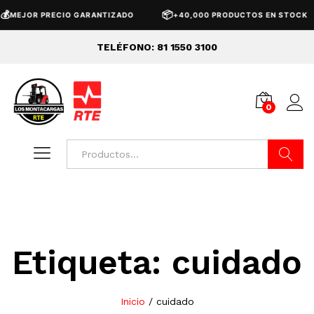
💰
📦
MEJOR PRECIO GARANTIZADO
+40,000 PRODUCTOS EN STOCK
TELÉFONO: 81 1550 3100
0
Buscar
Etiqueta:
cuidado
Inicio
/
cuidado