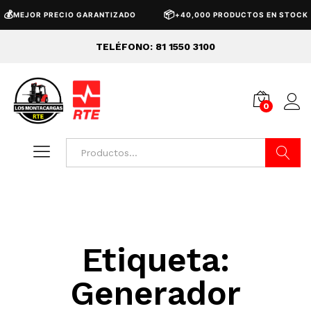
💰
📦
MEJOR PRECIO GARANTIZADO
+40,000 PRODUCTOS EN STOCK
TELÉFONO: 81 1550 3100
0
Buscar
Etiqueta:
Generador