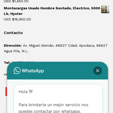
USD $
1,450.00
Montacargas Usado Hombre Sentado, Electrico, 5000
Lb, Hyster
USD $
18,950.00
Contacto
Dirección:
Av. Miguel Alemán, 66627 Cdad. Apodaca, 66627
Agua Fría, N.L.
Tel:
81 1550 3100
ventas@losmontacargas.mx
Hola 👋
Para brindarte un mejor servicio nos
puedes contactar por whatsapp,