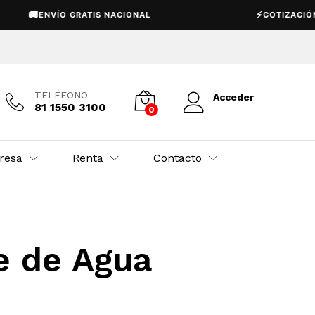
🚚
⚡
ENVÍO GRATIS NACIONAL
COTIZACIÓN 
TELÉFONO
Acceder
81 1550 3100
0
resa
Renta
Contacto
 de Agua