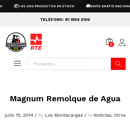
📦
🚚
+40,000 PRODUCTOS EN STOCK
ENVÍO GRATIS NACIONAL
TELÉFONO: 81 1550 3100
0
Buscar
Magnum Remolque de Agua
julio 15, 2014
/
by
Los Montacargas
/
in
Noticias
,
Otros