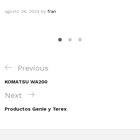
agosto 28, 2024
by
fran
Navegación
Previous
Previous
de
Post
entradas
KOMATSU WA200
Next
Next
Post
Productos Genie y Terex