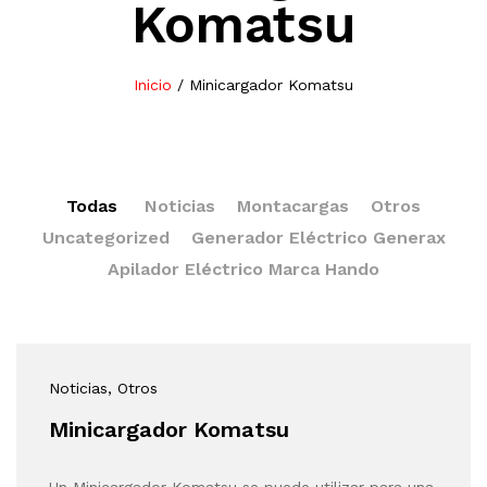
Komatsu
Inicio
/
Minicargador Komatsu
Todas
Noticias
Montacargas
Otros
Uncategorized
Generador Eléctrico Generax
Apilador Eléctrico Marca Hando
Noticias
, Otros
Minicargador Komatsu
Un Minicargador Komatsu se puede utilizar para una