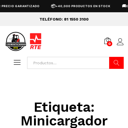
📦
🚚
PRECIO GARANTIZADO
+40,000 PRODUCTOS EN STOCK
EN
TELÉFONO: 81 1550 3100
0
Buscar
Etiqueta:
Minicargador