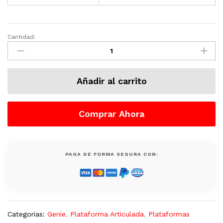
Cantidad:
Plataforma
Articulada
GENIE
Z45/25,
Añadir al carrito
Eléctrica,
500
Lb
Comprar Ahora
(14m)
Nueva
quantity
PAGA DE FORMA SEGURA CON:
Categorias:
Genie
,
Plataforma Articulada
,
Plataformas