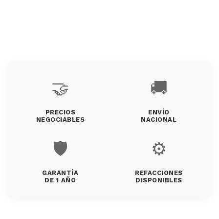
🤝
🚚
PRECIOS
ENVÍO
NEGOCIABLES
NACIONAL
🛡️
⚙️
GARANTÍA
REFACCIONES
DE 1 AÑO
DISPONIBLES