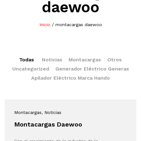
daewoo
Inicio
/
montacargas daewoo
Todas
Noticias
Montacargas
Otros
Uncategorized
Generador Eléctrico Generax
Apilador Eléctrico Marca Hando
Montacargas
, Noticias
Montacargas Daewoo
Con el crecimiento de la industria de la