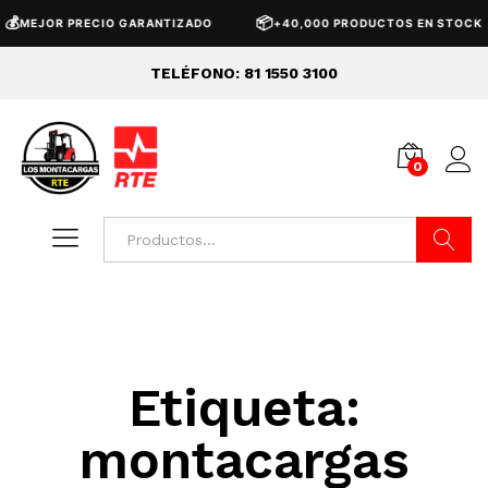
💰
📦
MEJOR PRECIO GARANTIZADO
+40,000 PRODUCTOS EN STOCK
TELÉFONO: 81 1550 3100
0
Buscar
Etiqueta:
montacargas