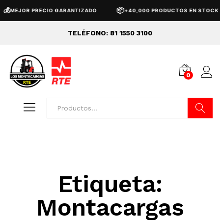
💰
📦
MEJOR PRECIO GARANTIZADO
+40,000 PRODUCTOS EN STOCK
TELÉFONO: 81 1550 3100
0
Buscar
Etiqueta:
Montacargas