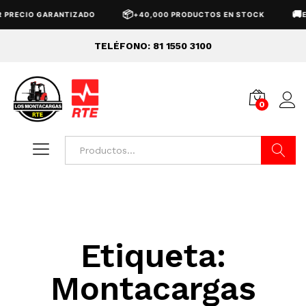
📦
🚚
 PRECIO GARANTIZADO
+40,000 PRODUCTOS EN STOCK
E
TELÉFONO: 81 1550 3100
0
Buscar
Etiqueta:
Montacargas