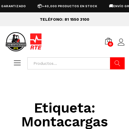
📦
🚚
 GARANTIZADO
+40,000 PRODUCTOS EN STOCK
ENVÍO GR
TELÉFONO: 81 1550 3100
0
Buscar
Etiqueta:
Montacargas