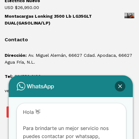
Eléctrico Nuevo
USD $
26,950.00
Montacargas Lonking 3500 Lb LG35GLT
DUAL(GASOLINA/LP)
Contacto
Dirección:
Av. Miguel Alemán, 66627 Cdad. Apodaca, 66627
Agua Fría, N.L.
Tel:
81 1550 3100
ventas@losmontacargas.mx
Hola 👋
Para brindarte un mejor servicio nos
puedes contactar por whatsapp,