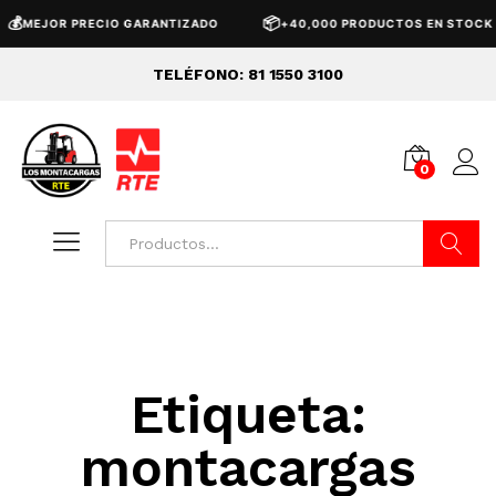
💰
📦
MEJOR PRECIO GARANTIZADO
+40,000 PRODUCTOS EN STOCK
TELÉFONO: 81 1550 3100
0
Buscar
Etiqueta:
montacargas