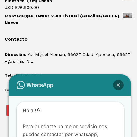
Electrico, (7m) Usado
USD $
28,900.00
Montacargas HANDO 5500 Lb Dual (Gasolina/Gas LP)
Nuevo
Contacto
Dirección:
Av. Miguel Alemán, 66627 Cdad. Apodaca, 66627
Agua Fría, N.L.
Tel:
81 1550 3100
ventas@losmontacargas.mx
Hola 👋
Para brindarte un mejor servicio nos
puedes contactar por whatsapp,