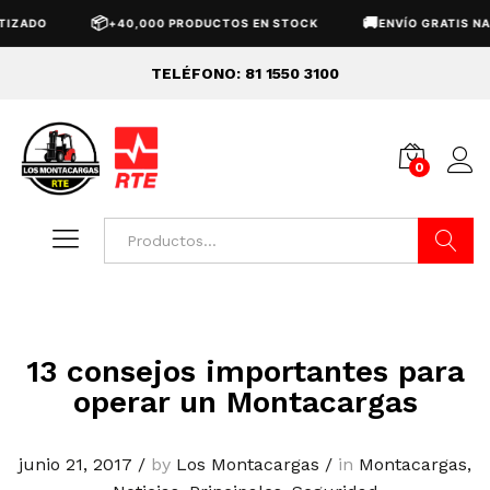
📦
🚚
ZADO
+40,000 PRODUCTOS EN STOCK
ENVÍO GRATIS NACI
TELÉFONO: 81 1550 3100
0
Buscar
13 consejos importantes para
operar un Montacargas
junio 21, 2017
/
by
Los Montacargas
/
in
Montacargas
,