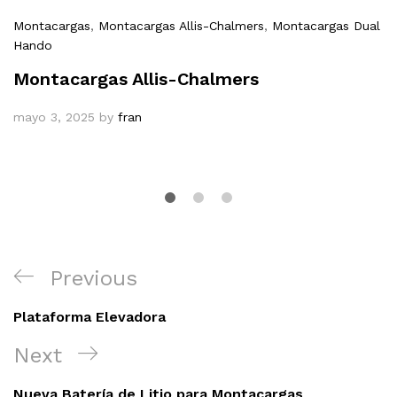
Montacargas
,
Montacargas Allis-Chalmers
,
Montacargas Dual
Hando
Montacargas Allis-Chalmers
mayo 3, 2025
by
fran
Navegación
Previous
Previous
de
Post
entradas
Plataforma Elevadora
Next
Next
Post
Nueva Batería de Litio para Montacargas