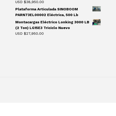
USD $
38,950.00
Plataforma Articulada SINOBOOM
PARN73EL00002 Eléctrica, 500 Lb
Montacargas Eléctrico Lonking 3000 LB
(2 Ton) LG15E3 Triciclo Nuevo
USD $
27,950.00