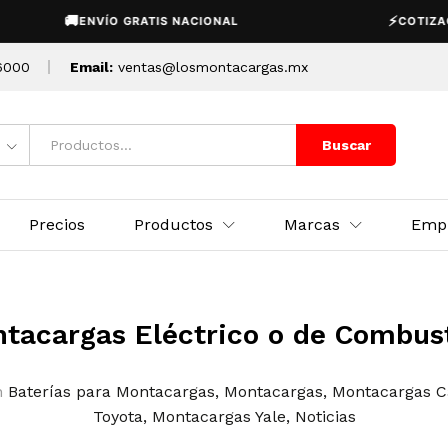
🚚
⚡
ENVÍO GRATIS NACIONAL
COTIZACIÓ
6000
Email:
ventas@losmontacargas.mx
Buscar
Precios
Productos
Marcas
Emp
tacargas Eléctrico o de Combus
n
Baterías para Montacargas
,
Montacargas
,
Montacargas Ca
Toyota
,
Montacargas Yale
,
Noticias