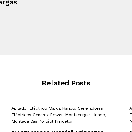
argas
Related Posts
Apilador Eléctrico Marca Hando
,
Generadores
A
Eléctricos Generax Power
,
Montacargas Hando
,
E
Montacargas Portátil Princeton
M