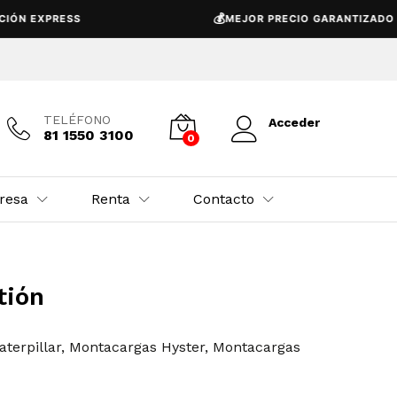
💰
N EXPRESS
MEJOR PRECIO GARANTIZADO
TELÉFONO
Acceder
81 1550 3100
0
resa
Renta
Contacto
tión
terpillar
,
Montacargas Hyster
,
Montacargas