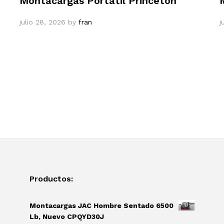
Montacargas Portátil Princeton
julio 28, 2026
by
fran
j
Productos:
Montacargas JAC Hombre Sentado 6500
Lb, Nuevo CPQYD30J