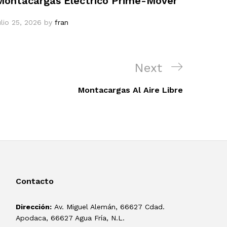
Montacargas Eléctrico Prime-Mover
ulio 25, 2026
by
fran
Next
Next
Post
Montacargas Al Aire Libre
Contacto
Dirección:
Av. Miguel Alemán, 66627 Cdad.
Apodaca, 66627 Agua Fría, N.L.