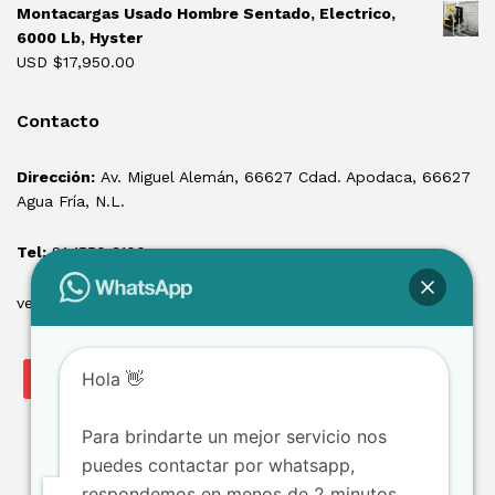
Montacargas Usado Hombre Sentado, Electrico,
6000 Lb, Hyster
USD $
17,950.00
Contacto
Dirección:
Av. Miguel Alemán, 66627 Cdad. Apodaca, 66627
Agua Fría, N.L.
Tel:
81 1550 3100
ventas@losmontacargas.mx
Hola 👋
Para brindarte un mejor servicio nos
puedes contactar por whatsapp,
respondemos en menos de 2 minutos.