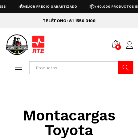
💰
📦
S
MEJOR PRECIO GARANTIZADO
+40,000 PRODUCTOS EN 
TELÉFONO: 81 1550 3100
0
Buscar
Montacargas
Toyota