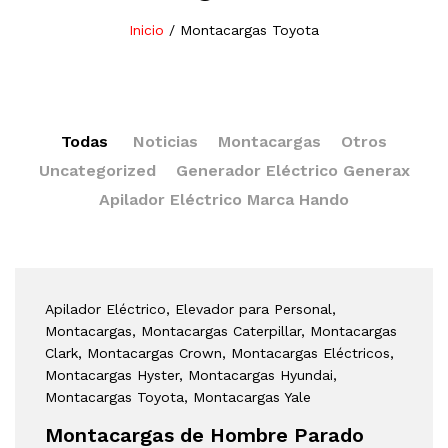
Inicio
/
Montacargas Toyota
Todas
Noticias
Montacargas
Otros
Uncategorized
Generador Eléctrico Generax
Apilador Eléctrico Marca Hando
Apilador Eléctrico
, Elevador para Personal
,
Montacargas
, Montacargas Caterpillar
, Montacargas
Clark
, Montacargas Crown
, Montacargas Eléctricos
,
Montacargas Hyster
, Montacargas Hyundai
,
Montacargas Toyota
, Montacargas Yale
Montacargas de Hombre Parado