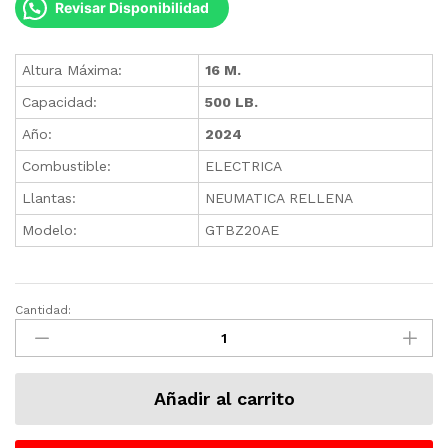
Revisar Disponibilidad
Altura Máxima:
16 M.
Capacidad:
500 LB.
Año:
2024
Combustible:
ELECTRICA
Llantas:
NEUMATICA RELLENA
Modelo:
GTBZ20AE
Cantidad:
Plataforma
Articulada
Dingli,
Eléctrica
Añadir al carrito
GTBZ20AE,
16
Metros