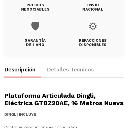
PRECIOS
ENVÍO
NEGOCIABLES
NACIONAL
🛡️
⚙️
GARANTÍA
REFACCIONES
DE 1 AÑO
DISPONIBLES
Descripción
Detalles Tecnicos
Plataforma Articulada Dingli,
Eléctrica GTBZ20AE, 16 Metros Nueva
DINGLI INCLUYE:
Controles proporcionales con joystick