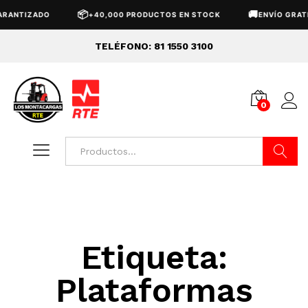
📦
🚚
RANTIZADO
+40,000 PRODUCTOS EN STOCK
ENVÍO GRATI
TELÉFONO: 81 1550 3100
0
Buscar
Etiqueta:
Plataformas