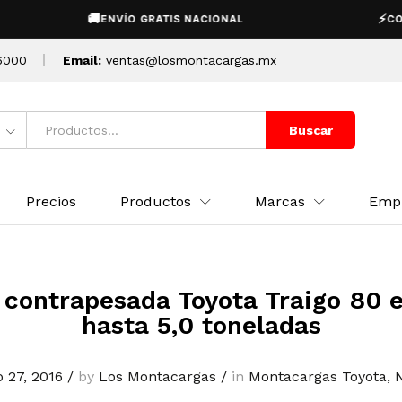
🚚
⚡
ENVÍO GRATIS NACIONAL
COTIZA
6000
Email:
ventas@losmontacargas.mx
Buscar
Precios
Productos
Marcas
Emp
contrapesada Toyota Traigo 80 
hasta 5,0 toneladas
o 27, 2016
/
by
Los Montacargas
/
in
Montacargas Toyota
,
N