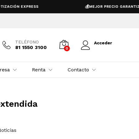
💰
CIÓN EXPRESS
MEJOR PRECIO GARANTIZADO
TELÉFONO
Acceder
81 1550 3100
0
resa
Renta
Contacto
extendida
oticias