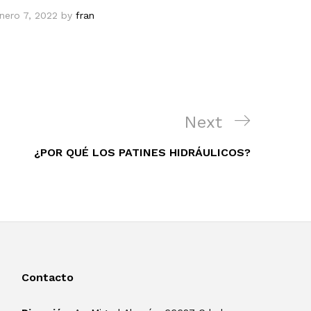
nero 7, 2022
by
fran
Next
Next
Post
¿POR QUÉ LOS PATINES HIDRÁULICOS?
Contacto