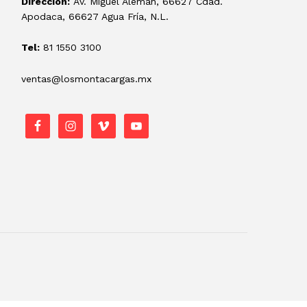
Dirección:
Av. Miguel Alemán, 66627 Cdad.
Apodaca, 66627 Agua Fría, N.L.
Tel:
81 1550 3100
ventas@losmontacargas.mx