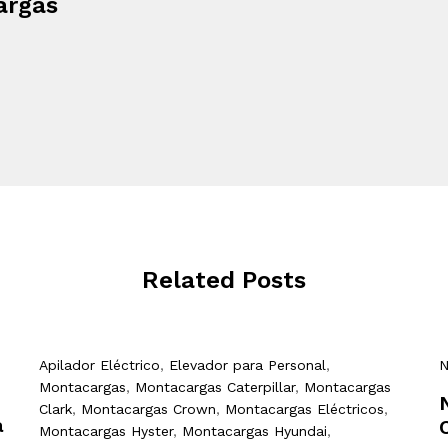
argas
Related Posts
Apilador Eléctrico
,
Elevador para Personal
,
N
Montacargas
,
Montacargas Caterpillar
,
Montacargas
Clark
,
Montacargas Crown
,
Montacargas Eléctricos
,
a
Montacargas Hyster
,
Montacargas Hyundai
,