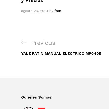
y Precios
agosto 28, 2024
by
fran
Navegación
Previous
Previous
de
Post
entradas
YALE PATIN MANUAL ELECTRICO MP040E
Quienes Somos: