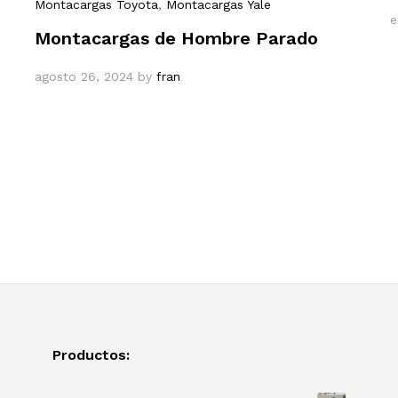
Montacargas Toyota
,
Montacargas Yale
e
Montacargas de Hombre Parado
agosto 26, 2024
by
fran
Productos: