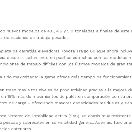
o nuevos modelos de 4.0, 4.5 y 5.0 toneladas a finales de este a
as operaciones de trabajo pesado.
leta de carretilla elevadoras Toyota Traigo 80 (que ahora incluy
nes: desde el apilamiento en pasillos estrechos con los modelos
ndiciones de trabajo difíciles con los últimos modelos de gran t
ha sido maximizada: la gama ofrece más tiempo de funcionamiento 
ién traen más altos niveles de productividad gracias a la mejora 
lta en 15% más de movimientos de palés en comparación con su p
o de carga – ofreciendo mayores capacidades residuales y siendo
yota Sistema de Estabilidad Activa (SAS), un chasis muy resistent
ga pesada y sobresalen en su visibilidad general. Además, funcio
los anteriores.